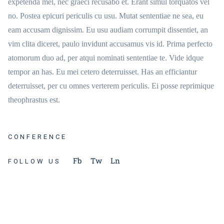
expetenda mel, nec graeci recusabo et. Erant simul torquatos vel
no. Postea epicuri periculis cu usu. Mutat sententiae ne sea, eu
eam accusam dignissim. Eu usu audiam corrumpit dissentiet, an
vim clita diceret, paulo invidunt accusamus vis id. Prima perfecto
atomorum duo ad, per atqui nominati sententiae te. Vide idque
tempor an has. Eu mei cetero deterruisset. Has an efficiantur
deterruisset, per cu omnes verterem periculis. Ei posse reprimique
theophrastus est.
CONFERENCE
Fb
Tw
Ln
FOLLOW US