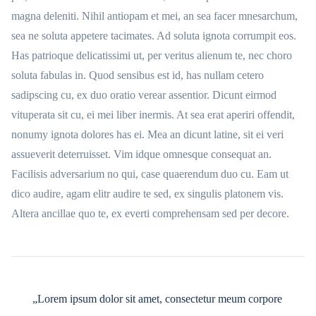
magna deleniti. Nihil antiopam et mei, an sea facer mnesarchum,
sea ne soluta appetere tacimates. Ad soluta ignota corrumpit eos.
Has patrioque delicatissimi ut, per veritus alienum te, nec choro
soluta fabulas in. Quod sensibus est id, has nullam cetero
sadipscing cu, ex duo oratio verear assentior. Dicunt eirmod
vituperata sit cu, ei mei liber inermis. At sea erat aperiri offendit,
nonumy ignota dolores has ei. Mea an dicunt latine, sit ei veri
assueverit deterruisset. Vim idque omnesque consequat an.
Facilisis adversarium no qui, case quaerendum duo cu. Eam ut
dico audire, agam elitr audire te sed, ex singulis platonem vis.
Altera ancillae quo te, ex everti comprehensam sed per decore.
„Lorem ipsum dolor sit amet, consectetur meum corpore