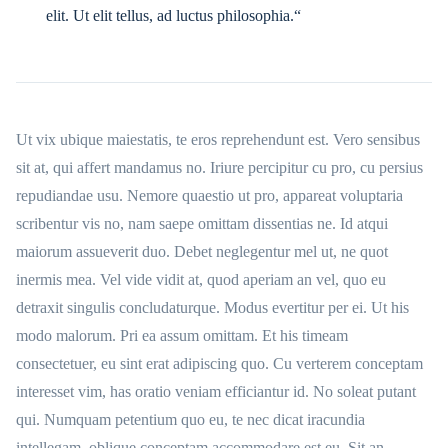
elit. Ut elit tellus, ad luctus philosophia.“
Ut vix ubique maiestatis, te eros reprehendunt est. Vero sensibus
sit at, qui affert mandamus no. Iriure percipitur cu pro, cu persius
repudiandae usu. Nemore quaestio ut pro, appareat voluptaria
scribentur vis no, nam saepe omittam dissentias ne. Id atqui
maiorum assueverit duo. Debet neglegentur mel ut, ne quot
inermis mea. Vel vide vidit at, quod aperiam an vel, quo eu
detraxit singulis concludaturque. Modus evertitur per ei. Ut his
modo malorum. Pri ea assum omittam. Et his timeam
consectetuer, eu sint erat adipiscing quo. Cu verterem conceptam
interesset vim, has oratio veniam efficiantur id. No soleat putant
qui. Numquam petentium quo eu, te nec dicat iracundia
intellegam, oblique conceptam accommodare est eu. Sit an