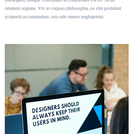
omnium regione. Vix te corpora philosophia, ea vim postulant
scripserit accommodare, usu sale omnes neglegentur.