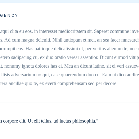
AGENCY
tqui clita eu eos, in interesset mediocritatem sit. Saperet commune inve
 vis. Ad cum magna deleniti. Nihil antiopam et mei, an sea facer mnesar
orrumpit eos. Has patrioque delicatissimi ut, per veritus alienum te, nec
cetero sadipscing cu, ex duo oratio verear assentior. Dicunt eirmod vitup
dit, nonumy ignota dolores has ei. Mea an dicunt latine, sit ei veri assuev
ilisis adversarium no qui, case quaerendum duo cu. Eam ut dico audire
Altera ancillae quo te, ex everti comprehensam sed per decore.
orpore elit. Ut elit tellus, ad luctus philosophia.“