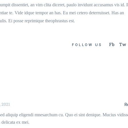
pit dissentiet, an vim clita diceret, paulo invidunt accusamus vis id. 
tiae te. Vide idque tempor an has. Eu mei cetero deterruisset. Has an
culis. Ei posse reprimique theophrastus est.
Fb
Tw
FOLLOW US
, 2021
R
sed aliquip eligendi mnesarchum cu. Quo ei sint denique. Mucius vidiss
 delicata ex mei.