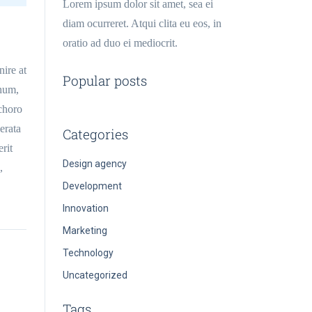
Lorem ipsum dolor sit amet, sea ei
diam ocurreret. Atqui clita eu eos, in
oratio ad duo ei mediocrit.
nire at
Popular posts
chum,
 choro
erata
Categories
erit
Design agency
,
Development
Innovation
Marketing
Technology
Uncategorized
Tags