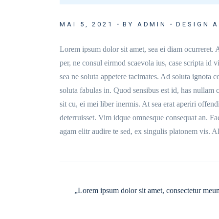
MAI 5, 2021
BY ADMIN
DESIGN 
Lorem ipsum dolor sit amet, sea ei diam ocurreret. A
per, ne consul eirmod scaevola ius, case scripta id
sea ne soluta appetere tacimates. Ad soluta ignota c
soluta fabulas in. Quod sensibus est id, has nullam 
sit cu, ei mei liber inermis. At sea erat aperiri offen
deterruisset. Vim idque omnesque consequat an. Fac
agam elitr audire te sed, ex singulis platonem vis. 
„Lorem ipsum dolor sit amet, consectetur meum c