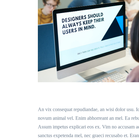
An vix consequat repudiandae, an wisi dolor usu. I
novum animal vel. Enim abhorreant an mel. Ea rebum 
Assum impetus explicari eos ex. Vim no accusam adol
sanctus expetenda mel, nec graeci recusabo et. Erant