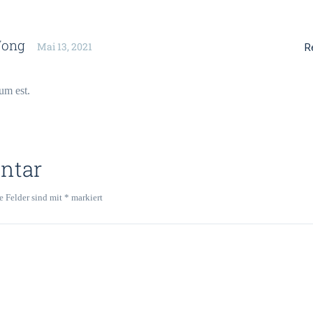
Wong
Mai 13, 2021
R
um est.
ntar
e Felder sind mit
*
markiert