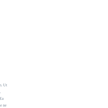
m. Ut
.
 Ea
ae ne