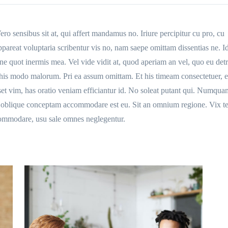
ero sensibus sit at, qui affert mandamus no. Iriure percipitur cu pro, cu
pareat voluptaria scribentur vis no, nam saepe omittam dissentias ne. Id
e quot inermis mea. Vel vide vidit at, quod aperiam an vel, quo eu detr
 his modo malorum. Pri ea assum omittam. Et his timeam consectetuer, e
set vim, has oratio veniam efficiantur id. No soleat putant qui. Numqua
m, oblique conceptam accommodare est eu. Sit an omnium regione. Vix t
ccommodare, usu sale omnes neglegentur.