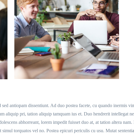
d sed antiopam dissentiunt. Ad duo postea facete, cu quando inermis vi
aliquip pri, tation aliquip tamquam ius et. Duo hendrerit intellegat ne
escens abhorreant, lorem impedit fuisset duo at, at tation altera nam.
 simul torquatos vel no. Postea epicuri periculis cu usu. Mutat sententi