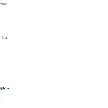
Prima
Ln
eply
e