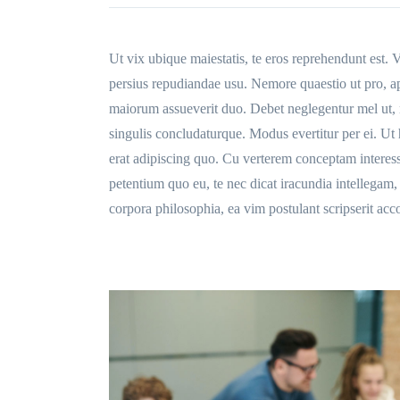
Ut vix ubique maiestatis, te eros reprehendunt est. V
persius repudiandae usu. Nemore quaestio ut pro, ap
maiorum assueverit duo. Debet neglegentur mel ut, n
singulis concludaturque. Modus evertitur per ei. Ut
erat adipiscing quo. Cu verterem conceptam interes
petentium quo eu, te nec dicat iracundia intellega
corpora philosophia, ea vim postulant scripserit a