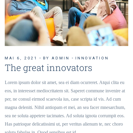
MAI 6, 2021
BY ADMIN
INNOVATION
The great innovators
Lorem ipsum dolor sit amet, sea ei diam ocurreret. Atqui clita eu
eos, in interesset mediocritatem sit. Saperet commune invenire at
per, ne consul eirmod scaevola ius, case scripta id vis. Ad cum
magna deleniti. Nihil antiopam et mei, an sea facer mnesarchum,
sea ne soluta appetere tacimates. Ad soluta ignota corrumpit eos.
Has patrioque delicatissimi ut, per veritus alienum te, nec choro
soluta fabulas in. Quod sensibus est id